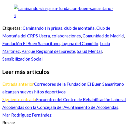
Etiquetas
:
Caminando sin prisas
,
club de montaña
,
Club de
Montaña del CRPS Usera
,
colaboraciones
,
Comunidad de Madrid
,
Fundación El Buen Samaritano
,
laguna del Campillo
,
Lucía
Martínez
,
Parque Regional del Sureste
,
Salud Mental
,
Sensibilización Social
Leer más artículos
Entrada anterior
Corredores de la Fundación El Buen Samaritano
alcanzan nuevos hitos deportivos
Siguiente entrada
Encuentro del Centro de Rehabilitación Laboral
Alcobendas con la Concejala del Ayuntamiento de Alcobendas,
Mar Rodríguez Fernández
Buscar