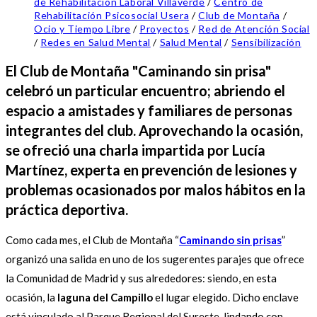
de Rehabilitación Laboral Villaverde
/
Centro de
Rehabilitación Psicosocial Usera
/
Club de Montaña
/
Ocio y Tiempo Libre
/
Proyectos
/
Red de Atención Social
/
Redes en Salud Mental
/
Salud Mental
/
Sensibilización
El Club de Montaña "Caminando sin prisa"
celebró un particular encuentro; abriendo el
espacio a amistades y familiares de personas
integrantes del club. Aprovechando la ocasión,
se ofreció una charla impartida por Lucía
Martínez, experta en prevención de lesiones y
problemas ocasionados por malos hábitos en la
práctica deportiva.
Como cada mes, el Club de Montaña “
Caminando sin prisas
”
organizó una salida en uno de los sugerentes parajes que ofrece
la Comunidad de Madrid y sus alrededores: siendo, en esta
ocasión, la
laguna del Campillo
el lugar elegido. Dicho enclave
está vinculado al Parque Regional del Sureste, lindando con