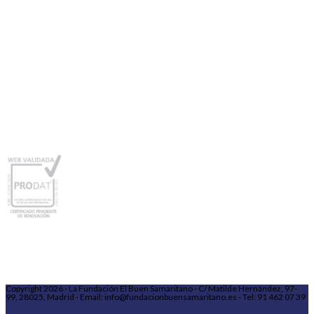
Copyright 2026 - La Fundación El Buen Samaritano - C/ Matilde Hernández, 97-
99, 28025, Madrid - Email: info@fundacionbuensamaritano.es - Tel: 91 462 07 39