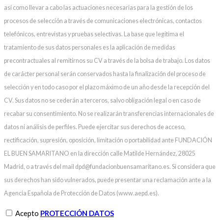
así como llevar a cabo las actuaciones necesarias para la gestión de los
procesos de selección a través de comunicaciones electrónicas, contactos
telefónicos, entrevistas y pruebas selectivas. La base que legitima el
tratamiento de sus datos personales es la aplicación de medidas
precontractuales al remitirnos su CV a través de la bolsa de trabajo. Los datos
de carácter personal serán conservados hasta la finalización del proceso de
selección y en todo caso por el plazo máximo de un año desde la recepción del
CV. Sus datos no se cederán a terceros, salvo obligación legal o en caso de
recabar su consentimiento. No se realizarán transferencias internacionales de
datos ni análisis de perfiles. Puede ejercitar sus derechos de acceso,
rectificación, supresión, oposición, limitación o portabilidad ante FUNDACIÓN
EL BUEN SAMARITANO en la dirección calle Matilde Hernández, 28025
Madrid, o a través del mail dpd@fundacionbuensamaritano.es. Si considera que
sus derechos han sido vulnerados, puede presentar una reclamación ante a la
Agencia Española de Protección de Datos (www.aepd.es).
Acepto
PROTECCIÓN DATOS