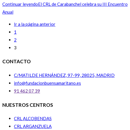
Continuar leyendo
El CRL de Carabanchel celebra su III Encuentro
Anual
Ir a la página anterior
1
2
3
CONTACTO
C/MATILDE HERNÁNDEZ, 97-99, 28025, MADRID
info@fundacionbuensamaritano.es
91 462 07 39
NUESTROS CENTROS
CRL ALCOBENDAS
CRL ARGANZUELA