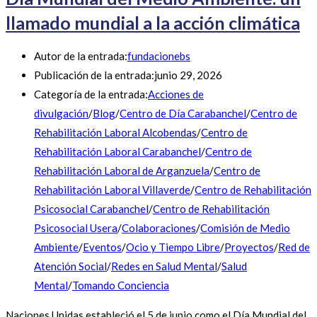
llamado mundial a la acción climática
Autor de la entrada:
fundacionebs
Publicación de la entrada:
junio 29, 2026
Categoría de la entrada:
Acciones de
divulgación
/
Blog
/
Centro de Día Carabanchel
/
Centro de
Rehabilitación Laboral Alcobendas
/
Centro de
Rehabilitación Laboral Carabanchel
/
Centro de
Rehabilitación Laboral de Arganzuela
/
Centro de
Rehabilitación Laboral Villaverde
/
Centro de Rehabilitación
Psicosocial Carabanchel
/
Centro de Rehabilitación
Psicosocial Usera
/
Colaboraciones
/
Comisión de Medio
Ambiente
/
Eventos
/
Ocio y Tiempo Libre
/
Proyectos
/
Red de
Atención Social
/
Redes en Salud Mental
/
Salud
Mental
/
Tomando Conciencia
Naciones Unidas estableció el 5 de junio como el Día Mundial del