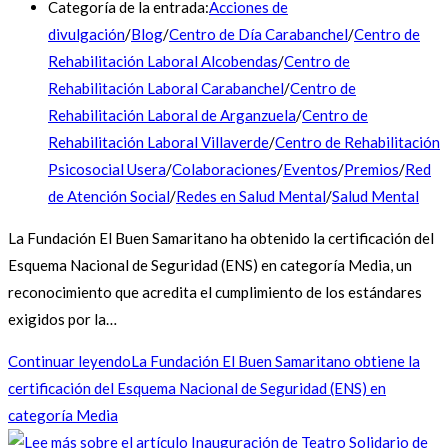
Categoría de la entrada:
Acciones de
divulgación
/
Blog
/
Centro de Día Carabanchel
/
Centro de
Rehabilitación Laboral Alcobendas
/
Centro de
Rehabilitación Laboral Carabanchel
/
Centro de
Rehabilitación Laboral de Arganzuela
/
Centro de
Rehabilitación Laboral Villaverde
/
Centro de Rehabilitación
Psicosocial Usera
/
Colaboraciones
/
Eventos
/
Premios
/
Red
de Atención Social
/
Redes en Salud Mental
/
Salud Mental
La Fundación El Buen Samaritano ha obtenido la certificación del
Esquema Nacional de Seguridad (ENS) en categoría Media, un
reconocimiento que acredita el cumplimiento de los estándares
exigidos por la…
Continuar leyendo
La Fundación El Buen Samaritano obtiene la
certificación del Esquema Nacional de Seguridad (ENS) en
categoría Media