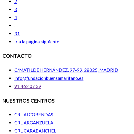
2
3
4
…
31
Ir a la página siguiente
CONTACTO
C/MATILDE HERNÁNDEZ, 97-99, 28025, MADRID
info@fundacionbuensamaritano.es
91 462 07 39
NUESTROS CENTROS
CRL ALCOBENDAS
CRL ARGANZUELA
CRL CARABANCHEL