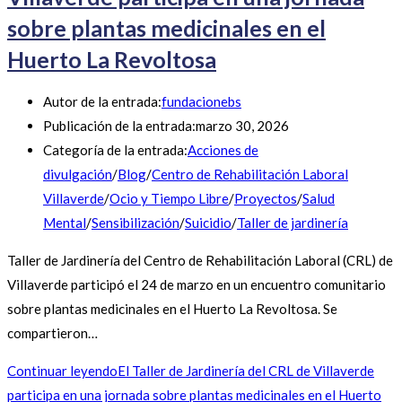
sobre plantas medicinales en el
Huerto La Revoltosa
Autor de la entrada:
fundacionebs
Publicación de la entrada:
marzo 30, 2026
Categoría de la entrada:
Acciones de
divulgación
/
Blog
/
Centro de Rehabilitación Laboral
Villaverde
/
Ocio y Tiempo Libre
/
Proyectos
/
Salud
Mental
/
Sensibilización
/
Suicidio
/
Taller de jardinería
Taller de Jardinería del Centro de Rehabilitación Laboral (CRL) de
Villaverde participó el 24 de marzo en un encuentro comunitario
sobre plantas medicinales en el Huerto La Revoltosa. Se
compartieron…
Continuar leyendo
El Taller de Jardinería del CRL de Villaverde
participa en una jornada sobre plantas medicinales en el Huerto