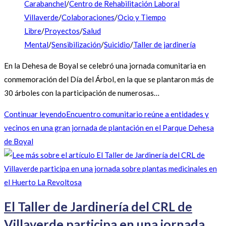
Carabanchel
/
Centro de Rehabilitación Laboral
Villaverde
/
Colaboraciones
/
Ocio y Tiempo
Libre
/
Proyectos
/
Salud
Mental
/
Sensibilización
/
Suicidio
/
Taller de jardinería
En la Dehesa de Boyal se celebró una jornada comunitaria en
conmemoración del Día del Árbol, en la que se plantaron más de
30 árboles con la participación de numerosas…
Continuar leyendo
Encuentro comunitario reúne a entidades y
vecinos en una gran jornada de plantación en el Parque Dehesa
de Boyal
El Taller de Jardinería del CRL de
Villaverde participa en una jornada