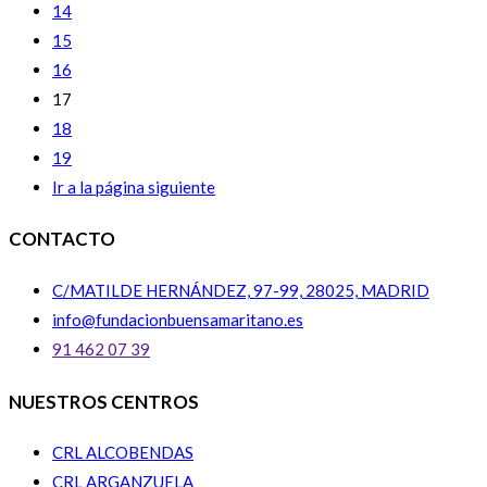
14
15
16
17
18
19
Ir a la página siguiente
CONTACTO
C/MATILDE HERNÁNDEZ, 97-99, 28025, MADRID
info@fundacionbuensamaritano.es
91 462 07 39
NUESTROS CENTROS
CRL ALCOBENDAS
CRL ARGANZUELA