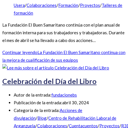
Usera
/
Colaboraciones
/
Formación
/
Proyectos
/
Talleres de
formación
La Fundación El Buen Samaritano continúa con el plan anual de
formación interna para sus trabajadores y trabajadoras. Durante
el mes de abril se ha llevado a cabo dos acciones…
Continuar leyendo
La Fundación El Buen Samaritano continua con
la mejora de cualificación de sus equipos
Celebración del Día del Libro
Autor de la entrada:
fundacionebs
Publicación de la entrada:
abril 30, 2024
Categoría de la entrada:
Acciones de
divulgación
/
Blog
/
Centro de Rehabilitación Laboral de
Arganzuela
/
Colaboraciones
/
Cuentacuentos
/
Proyectos
/
R3