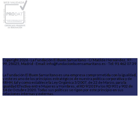
Copyright 2026 - La Fundación El Buen Samaritano - C/ Matilde Hernández, 97-
99, 28025, Madrid - Email: info@fundacionbuensamaritano.es - Tel: 91 462 07 39
La Fundación El Buen Samaritano es una empresa comprometida con la igualdad,
y este es uno de los principios estratégicos de nuestra política corporativa y de
RRHH, tal y como establece la Ley Orgánica 3/2007, de 22 de Marzo, para la
igualdad Efectiva entre Mujeres y Hombres, el RD 9/2019 y los RD 901 y 902 de
14 de Octubre 2020. Todas sus políticas se rigen por este principio en sus
relaciones internas y externas.