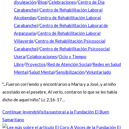
divulgación
/
Blog
/
Celebraciones
/
Centro de Día
Carabanchel
/
Centro de Rehabilitación Laboral
Alcobendas
/
Centro de Rehabilitación Laboral
Carabanchel
/
Centro de Rehabilitación Laboral de
Arganzuela
/
Centro de Rehabilitación Laboral
Villaverde
/
Centro de Rehabilitación Psicosocial
Carabanchel
/
Centro de Rehabilitación Psicosocial
Usera
/
Colaboraciones
/
Ocio y Tiempo
Libre
/
Proyectos
/
Red de Atención Social
/
Redes en Salud
Mental
/
Salud Mental
/
Sensibilización
/
Voluntariado
"...Fueron corriendo y encontraron a Maria y a José, y al niño
acostado en el pesebre. Al verlo, contaron lo que se les había
dicho de aquel niño." Lc 2,16-17…
Continuar leyendo
Visita pastoral a la Fundación El Buen
Samaritano