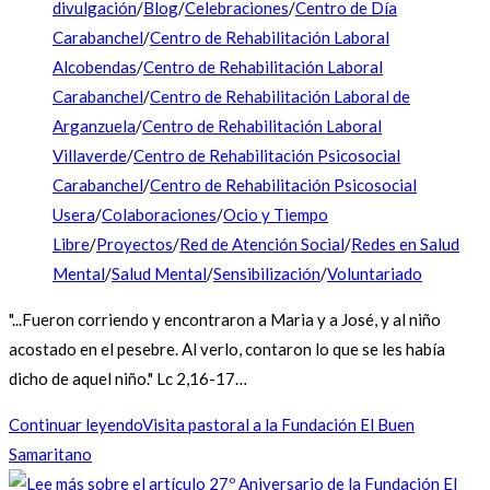
divulgación
/
Blog
/
Celebraciones
/
Centro de Día
Carabanchel
/
Centro de Rehabilitación Laboral
Alcobendas
/
Centro de Rehabilitación Laboral
Carabanchel
/
Centro de Rehabilitación Laboral de
Arganzuela
/
Centro de Rehabilitación Laboral
Villaverde
/
Centro de Rehabilitación Psicosocial
Carabanchel
/
Centro de Rehabilitación Psicosocial
Usera
/
Colaboraciones
/
Ocio y Tiempo
Libre
/
Proyectos
/
Red de Atención Social
/
Redes en Salud
Mental
/
Salud Mental
/
Sensibilización
/
Voluntariado
"...Fueron corriendo y encontraron a Maria y a José, y al niño
acostado en el pesebre. Al verlo, contaron lo que se les había
dicho de aquel niño." Lc 2,16-17…
Continuar leyendo
Visita pastoral a la Fundación El Buen
Samaritano