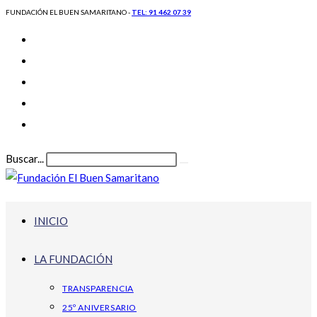
FUNDACIÓN EL BUEN SAMARITANO -
TEL: 91 462 07 39
Ir al contenido
Buscar...
Enviar la búsqueda
INICIO
LA FUNDACIÓN
TRANSPARENCIA
25º ANIVERSARIO