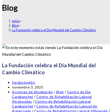
Blog
Inicio
>
Blog
>
La Fundación celebra el Día Mundial del Cambio Climático
La Fundación celebra el Día Mundial del
Cambio Climático
Autor de la entrada:
fundacionebs
Publicación de la entrada:
noviembre 3, 2025
Categoría de la entrada:
Acciones de divulgación
/
Blog
/
Centro de Día
Carabanchel
/
Centro de Rehabilitación Laboral
Alcobendas
/
Centro de Rehabilitación Laboral
Carabanchel
/
Centro de Rehabilitación Laboral de
Arganzuela
/
Centro de Rehabilitación Laboral Villaverde
/