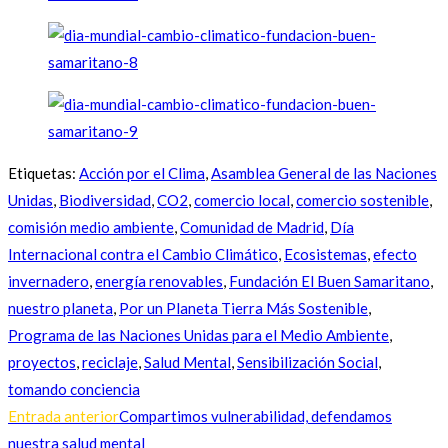
Etiquetas
:
Acción por el Clima
,
Asamblea General de las Naciones
Unidas
,
Biodiversidad
,
CO2
,
comercio local
,
comercio sostenible
,
comisión medio ambiente
,
Comunidad de Madrid
,
Día
Internacional contra el Cambio Climático
,
Ecosistemas
,
efecto
invernadero
,
energía renovables
,
Fundación El Buen Samaritano
,
nuestro planeta
,
Por un Planeta Tierra Más Sostenible
,
Programa de las Naciones Unidas para el Medio Ambiente
,
proyectos
,
reciclaje
,
Salud Mental
,
Sensibilización Social
,
tomando conciencia
Entrada anterior
Compartimos vulnerabilidad, defendamos
Leer más artículos
nuestra salud mental