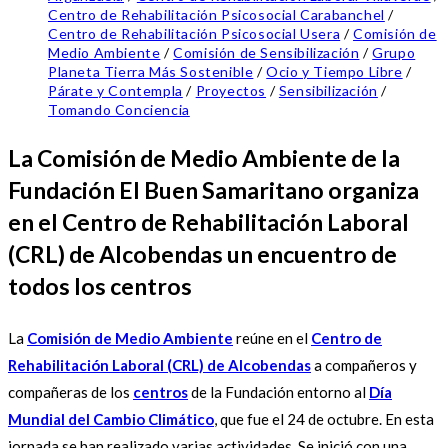
Centro de Rehabilitación Psicosocial Carabanchel
/
Centro de Rehabilitación Psicosocial Usera
/
Comisión de
Medio Ambiente
/
Comisión de Sensibilización
/
Grupo
Planeta Tierra Más Sostenible
/
Ocio y Tiempo Libre
/
Párate y Contempla
/
Proyectos
/
Sensibilización
/
Tomando Conciencia
La Comisión de Medio Ambiente de la
Fundación El Buen Samaritano organiza
en el Centro de Rehabilitación Laboral
(CRL) de Alcobendas un encuentro de
todos los centros
La
Comisión de Medio Ambiente
reúne en el
Centro de
Rehabilitación Laboral (CRL) de Alcobendas
a compañeros y
compañeras de los
centros
de la Fundación entorno al
Día
Mundial del Cambio Climático
, que fue el 24 de octubre. En esta
jornada se han realizado varias actividades. Se inició con una