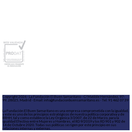
Copyright 2026 - La Fundación El Buen Samaritano - C/ Matilde Hernández, 97-
99, 28025, Madrid - Email: info@fundacionbuensamaritano.es - Tel: 91 462 07 39
La Fundación El Buen Samaritano es una empresa comprometida con la igualdad,
y este es uno de los principios estratégicos de nuestra política corporativa y de
RRHH, tal y como establece la Ley Orgánica 3/2007, de 22 de Marzo, para la
igualdad Efectiva entre Mujeres y Hombres, el RD 9/2019 y los RD 901 y 902 de
14 de Octubre 2020. Todas sus políticas se rigen por este principio en sus
relaciones internas y externas.