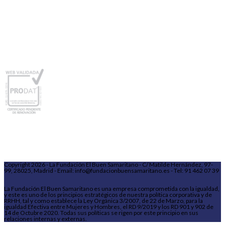
Copyright 2026 - La Fundación El Buen Samaritano - C/ Matilde Hernández, 97-
99, 28025, Madrid - Email: info@fundacionbuensamaritano.es - Tel: 91 462 07 39
La Fundación El Buen Samaritano es una empresa comprometida con la igualdad,
y este es uno de los principios estratégicos de nuestra política corporativa y de
RRHH, tal y como establece la Ley Orgánica 3/2007, de 22 de Marzo, para la
igualdad Efectiva entre Mujeres y Hombres, el RD 9/2019 y los RD 901 y 902 de
14 de Octubre 2020. Todas sus políticas se rigen por este principio en sus
relaciones internas y externas.