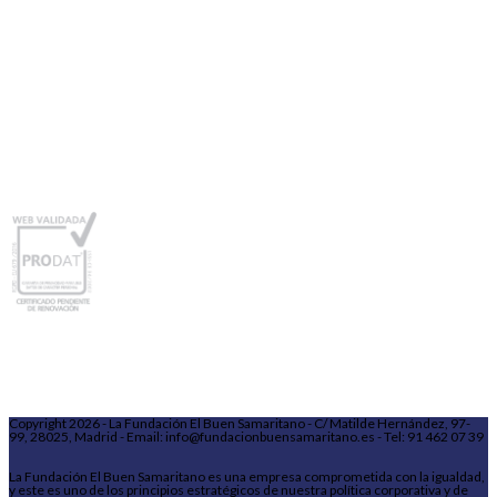
Copyright 2026 - La Fundación El Buen Samaritano - C/ Matilde Hernández, 97-
99, 28025, Madrid - Email: info@fundacionbuensamaritano.es - Tel: 91 462 07 39
La Fundación El Buen Samaritano es una empresa comprometida con la igualdad,
y este es uno de los principios estratégicos de nuestra política corporativa y de