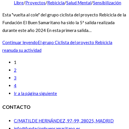
Libre
/
Proyectos
/
Rebicicla
/
Salud Mental
/
Sensibilización
Esta "vuelta al cole" del grupo ciclista del proyecto Rebicicla de la
Fundación El Buen Samaritano ha sido la 5ª salida realizada
durante este año 2024 En esta primera salida…
Continuar leyendo
El grupo Ciclista del proyecto Rebicicla
reanuda su actividad
1
2
3
4
Ir a la página siguiente
CONTACTO
C/MATILDE HERNÁNDEZ, 97-99, 28025, MADRID
info@fundacionbuensamaritano.es