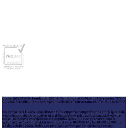
Copyright 2026 - La Fundación El Buen Samaritano - C/ Matilde Hernández, 97-
99, 28025, Madrid - Email: info@fundacionbuensamaritano.es - Tel: 91 462 07 39
La Fundación El Buen Samaritano es una empresa comprometida con la igualdad,
y este es uno de los principios estratégicos de nuestra política corporativa y de
RRHH, tal y como establece la Ley Orgánica 3/2007, de 22 de Marzo, para la
igualdad Efectiva entre Mujeres y Hombres, el RD 9/2019 y los RD 901 y 902 de
14 de Octubre 2020. Todas sus políticas se rigen por este principio en sus