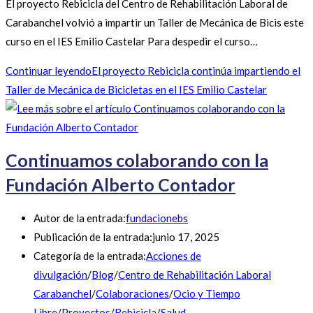
El proyecto Rebicicla del Centro de Rehabilitación Laboral de
Carabanchel volvió a impartir un Taller de Mecánica de Bicis este
curso en el IES Emilio Castelar Para despedir el curso…
Continuar leyendo
El proyecto Rebicicla continúa impartiendo el
Taller de Mecánica de Bicicletas en el IES Emilio Castelar
Continuamos colaborando con la
Fundación Alberto Contador
Autor de la entrada:
fundacionebs
Publicación de la entrada:
junio 17, 2025
Categoría de la entrada:
Acciones de
divulgación
/
Blog
/
Centro de Rehabilitación Laboral
Carabanchel
/
Colaboraciones
/
Ocio y Tiempo
Libre
/
Proyectos
/
Rebicicla
/
Salud