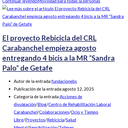
Continuar leyendo
Movilidad para todas la personas
El proyecto Rebicicla del CRL
Carabanchel empieza agosto
entregando 4 bicis a la MR “Sandra
Palo” de Getafe
Autor de la entrada:
fundacionebs
Publicación de la entrada:
agosto 12, 2025
Categoría de la entrada:
Acciones de
divulgación
/
Blog
/
Centro de Rehabilitación Laboral
Carabanchel
/
Colaboraciones
/
Ocio y Tiempo
Libre
/
Proyectos
/
Rebicicla
/
Salud
Mental
/
Sensibilización
/
Talleres