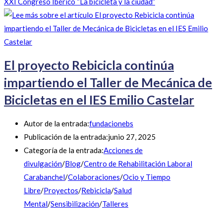
XXI Congreso Ibérico “La bicicleta y la ciudad”
El proyecto Rebicicla continúa
impartiendo el Taller de Mecánica de
Bicicletas en el IES Emilio Castelar
Autor de la entrada:
fundacionebs
Publicación de la entrada:
junio 27, 2025
Categoría de la entrada:
Acciones de
divulgación
/
Blog
/
Centro de Rehabilitación Laboral
Carabanchel
/
Colaboraciones
/
Ocio y Tiempo
Libre
/
Proyectos
/
Rebicicla
/
Salud
Mental
/
Sensibilización
/
Talleres