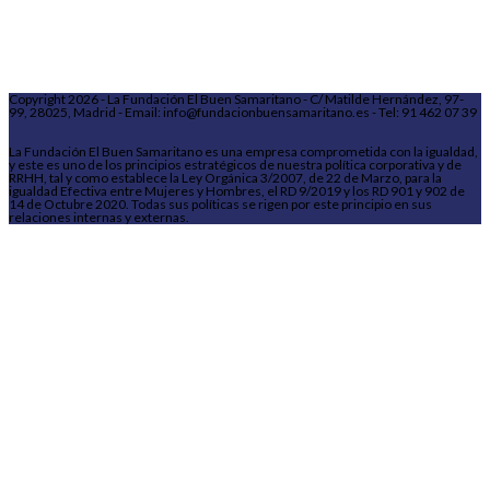
Copyright 2026 - La Fundación El Buen Samaritano - C/ Matilde Hernández, 97-
99, 28025, Madrid - Email: info@fundacionbuensamaritano.es - Tel: 91 462 07 39
La Fundación El Buen Samaritano es una empresa comprometida con la igualdad,
y este es uno de los principios estratégicos de nuestra política corporativa y de
RRHH, tal y como establece la Ley Orgánica 3/2007, de 22 de Marzo, para la
igualdad Efectiva entre Mujeres y Hombres, el RD 9/2019 y los RD 901 y 902 de
14 de Octubre 2020. Todas sus políticas se rigen por este principio en sus
relaciones internas y externas.