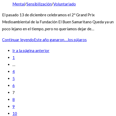
Mental
/
Sensibilización
/
Voluntariado
El pasado 13 de diciembre celebramos el 2º Grand Prix
Medioambiental de la Fundación El Buen Samaritano Queda ya un
poco lejano en el tiempo, pero no queríamos dejar de…
Continuar leyendo
Este año ganaron….los pájaros
Ir a la página anterior
1
…
4
5
6
7
8
9
10