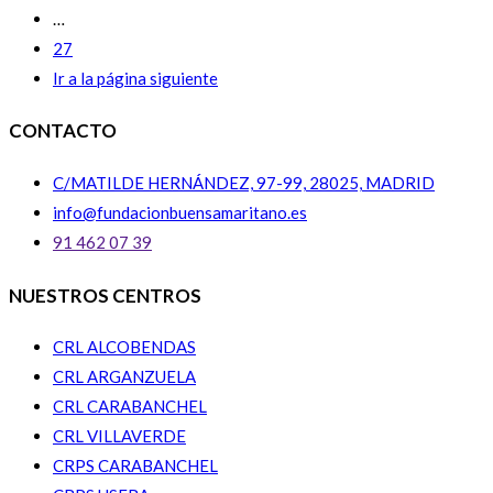
…
27
Ir a la página siguiente
CONTACTO
C/MATILDE HERNÁNDEZ, 97-99, 28025, MADRID
info@fundacionbuensamaritano.es
91 462 07 39
NUESTROS CENTROS
CRL ALCOBENDAS
CRL ARGANZUELA
CRL CARABANCHEL
CRL VILLAVERDE
CRPS CARABANCHEL