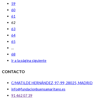
59
60
61
62
63
64
65
…
68
Ir a la página siguiente
CONTACTO
C/MATILDE HERNÁNDEZ, 97-99, 28025, MADRID
info@fundacionbuensamaritano.es
91 462 07 39