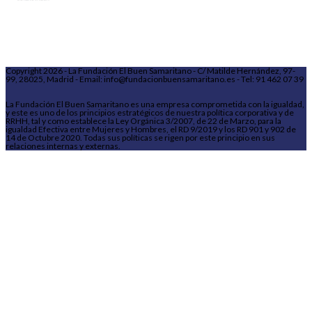
Copyright 2026 - La Fundación El Buen Samaritano - C/ Matilde Hernández, 97-
99, 28025, Madrid - Email: info@fundacionbuensamaritano.es - Tel: 91 462 07 39
La Fundación El Buen Samaritano es una empresa comprometida con la igualdad,
y este es uno de los principios estratégicos de nuestra política corporativa y de
RRHH, tal y como establece la Ley Orgánica 3/2007, de 22 de Marzo, para la
igualdad Efectiva entre Mujeres y Hombres, el RD 9/2019 y los RD 901 y 902 de
14 de Octubre 2020. Todas sus políticas se rigen por este principio en sus
relaciones internas y externas.