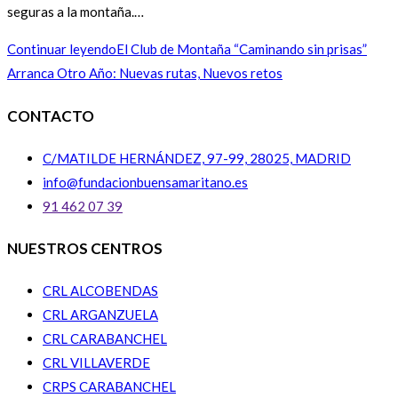
seguras a la montaña.…
Continuar leyendo
El Club de Montaña “Caminando sin prisas”
Arranca Otro Año: Nuevas rutas, Nuevos retos
CONTACTO
C/MATILDE HERNÁNDEZ, 97-99, 28025, MADRID
info@fundacionbuensamaritano.es
91 462 07 39
NUESTROS CENTROS
CRL ALCOBENDAS
CRL ARGANZUELA
CRL CARABANCHEL
CRL VILLAVERDE
CRPS CARABANCHEL