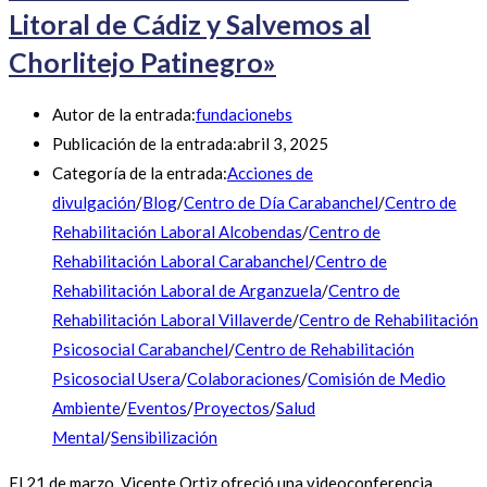
Litoral de Cádiz y Salvemos al
Chorlitejo Patinegro»
Autor de la entrada:
fundacionebs
Publicación de la entrada:
abril 3, 2025
Categoría de la entrada:
Acciones de
divulgación
/
Blog
/
Centro de Día Carabanchel
/
Centro de
Rehabilitación Laboral Alcobendas
/
Centro de
Rehabilitación Laboral Carabanchel
/
Centro de
Rehabilitación Laboral de Arganzuela
/
Centro de
Rehabilitación Laboral Villaverde
/
Centro de Rehabilitación
Psicosocial Carabanchel
/
Centro de Rehabilitación
Psicosocial Usera
/
Colaboraciones
/
Comisión de Medio
Ambiente
/
Eventos
/
Proyectos
/
Salud
Mental
/
Sensibilización
El 21 de marzo, Vicente Ortiz ofreció una videoconferencia