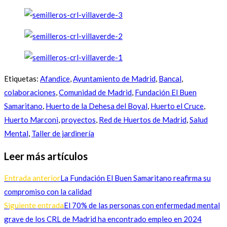
Etiquetas
:
Afandice
,
Ayuntamiento de Madrid
,
Bancal
,
colaboraciones
,
Comunidad de Madrid
,
Fundación El Buen
Samaritano
,
Huerto de la Dehesa del Boyal
,
Huerto el Cruce
,
Huerto Marconi
,
proyectos
,
Red de Huertos de Madrid
,
Salud
Mental
,
Taller de jardinería
Leer más artículos
Entrada anterior
La Fundación El Buen Samaritano reafirma su
compromiso con la calidad
Siguiente entrada
El 70% de las personas con enfermedad mental
grave de los CRL de Madrid ha encontrado empleo en 2024