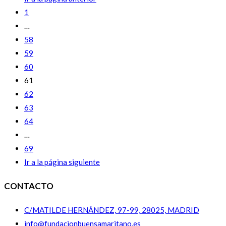
1
…
58
59
60
61
62
63
64
…
69
Ir a la página siguiente
CONTACTO
C/MATILDE HERNÁNDEZ, 97-99, 28025, MADRID
info@fundacionbuensamaritano.es