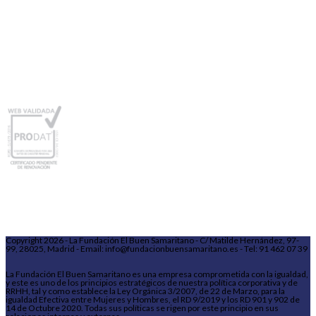
Copyright 2026 - La Fundación El Buen Samaritano - C/ Matilde Hernández, 97-
99, 28025, Madrid - Email: info@fundacionbuensamaritano.es - Tel: 91 462 07 39
La Fundación El Buen Samaritano es una empresa comprometida con la igualdad,
y este es uno de los principios estratégicos de nuestra política corporativa y de
RRHH, tal y como establece la Ley Orgánica 3/2007, de 22 de Marzo, para la
igualdad Efectiva entre Mujeres y Hombres, el RD 9/2019 y los RD 901 y 902 de
14 de Octubre 2020. Todas sus políticas se rigen por este principio en sus