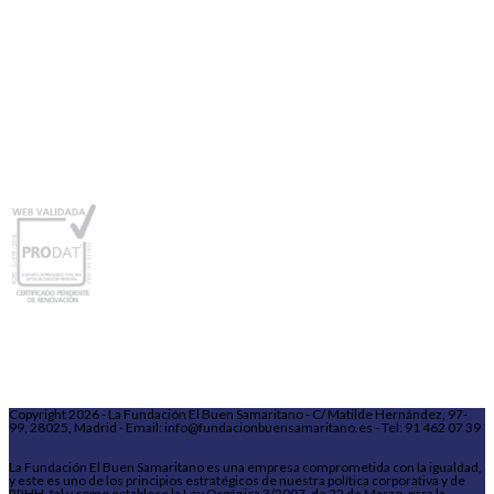
Copyright 2026 - La Fundación El Buen Samaritano - C/ Matilde Hernández, 97-
99, 28025, Madrid - Email: info@fundacionbuensamaritano.es - Tel: 91 462 07 39
La Fundación El Buen Samaritano es una empresa comprometida con la igualdad,
y este es uno de los principios estratégicos de nuestra política corporativa y de
RRHH, tal y como establece la Ley Orgánica 3/2007, de 22 de Marzo, para la