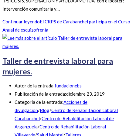
"PSICOSIS, SUPERACIÓN Y AYUDA AMUTUA” con el póster:
Intervención comunitaria y…
Continuar leyendo
El CRPS de Carabanchel participa en el Curso
Anual de esquizofrenia
Taller de entrevista laboral para
mujeres.
Autor de la entrada:
fundacionebs
Publicación de la entrada:
diciembre 23, 2019
Categoría de la entrada:
Acciones de
divulgación
/
Blog
/
Centro de Rehabilitación Laboral
Carabanchel
/
Centro de Rehabilitación Laboral de
Arganzuela
/
Centro de Rehabilitación Laboral
Villaverde
/
Salud Mental
/
Talleres