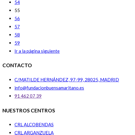
54
55
56
57
58
59
Ir a la página siguiente
CONTACTO
C/MATILDE HERNÁNDEZ, 97-99, 28025, MADRID
info@fundacionbuensamaritano.es
91 462 07 39
NUESTROS CENTROS
CRL ALCOBENDAS
CRL ARGANZUELA