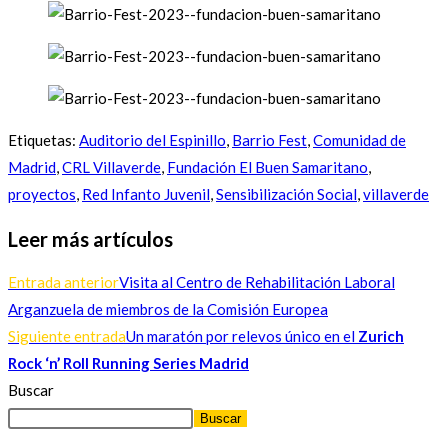
Etiquetas
:
Auditorio del Espinillo
,
Barrio Fest
,
Comunidad de
Madrid
,
CRL Villaverde
,
Fundación El Buen Samaritano
,
proyectos
,
Red Infanto Juvenil
,
Sensibilización Social
,
villaverde
Leer más artículos
Entrada anterior
Visita al Centro de Rehabilitación Laboral
Arganzuela de miembros de la Comisión Europea
Siguiente entrada
Un maratón por relevos único en el
Zurich
Rock ‘n’ Roll Running Series Madrid
Buscar
Buscar