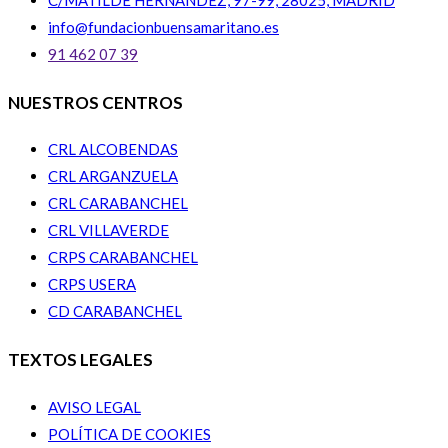
C/MATILDE HERNÁNDEZ, 97-99, 28025, MADRID
info@fundacionbuensamaritano.es
91 462 07 39
NUESTROS CENTROS
CRL ALCOBENDAS
CRL ARGANZUELA
CRL CARABANCHEL
CRL VILLAVERDE
CRPS CARABANCHEL
CRPS USERA
CD CARABANCHEL
TEXTOS LEGALES
AVISO LEGAL
POLÍTICA DE COOKIES