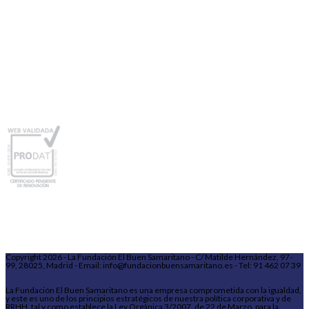
Copyright 2026 - La Fundación El Buen Samaritano - C/ Matilde Hernández, 97-
99, 28025, Madrid - Email: info@fundacionbuensamaritano.es - Tel: 91 462 07 39
La Fundación El Buen Samaritano es una empresa comprometida con la igualdad,
y este es uno de los principios estratégicos de nuestra política corporativa y de
RRHH, tal y como establece la Ley Orgánica 3/2007, de 22 de Marzo, para la