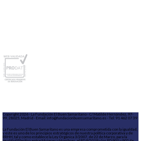
Copyright 2026 - La Fundación El Buen Samaritano - C/ Matilde Hernández, 97-
99, 28025, Madrid - Email: info@fundacionbuensamaritano.es - Tel: 91 462 07 39
La Fundación El Buen Samaritano es una empresa comprometida con la igualdad,
y este es uno de los principios estratégicos de nuestra política corporativa y de
RRHH, tal y como establece la Ley Orgánica 3/2007, de 22 de Marzo, para la
igualdad Efectiva entre Mujeres y Hombres, el RD 9/2019 y los RD 901 y 902 de