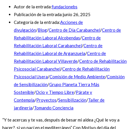
Autor de la entrada:
fundacionebs
Publicación de la entrada:
junio 26, 2025
Categoría de la entrada:
Acciones de
divulgación
/
Blog
/
Centro de Día Carabanchel
/
Centro de
Rehabilitación Laboral Alcobendas
/
Centro de
Rehabilitación Laboral Carabanchel
/
Centro de
Rehabilitación Laboral de Arganzuela
/
Centro de
Rehabilitación Laboral Villaverde
/
Centro de Rehabilitación
Psicosocial Carabanchel
/
Centro de Rehabilitación
Psicosocial Usera
/
Comisión de Medio Ambiente
/
Comisión
de Sensibilización
/
Grupo Planeta Tierra Más
Sostenible
/
Ocio y Tiempo Libre
/
Párate y
Contempla
/
Proyectos
/
Sensibilización
/
Taller de
jardinería
/
Tomando Conciencia
“Y te acercas y te vas, después de besar mi aldea ¿Qué le voy a
hacer?, si yo nací en el mediterráneo” Con Motivo del día del