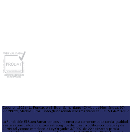
Copyright 2026 - La Fundación El Buen Samaritano - C/ Matilde Hernández, 97-
99, 28025, Madrid - Email: info@fundacionbuensamaritano.es - Tel: 91 462 07 39
La Fundación El Buen Samaritano es una empresa comprometida con la igualdad,
y este es uno de los principios estratégicos de nuestra política corporativa y de
RRHH, tal y como establece la Ley Orgánica 3/2007, de 22 de Marzo, para la