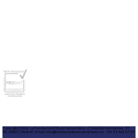
Copyright 2026 - La Fundación El Buen Samaritano - C/ Matilde Hernández, 97-
99, 28025, Madrid - Email: info@fundacionbuensamaritano.es - Tel: 91 462 07 39