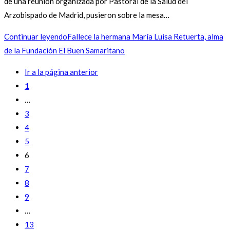
de una reunión organizada por Pastoral de la Salud del
Arzobispado de Madrid, pusieron sobre la mesa…
Continuar leyendo
Fallece la hermana María Luisa Retuerta, alma
de la Fundación El Buen Samaritano
Ir a la página anterior
1
…
3
4
5
6
7
8
9
…
13