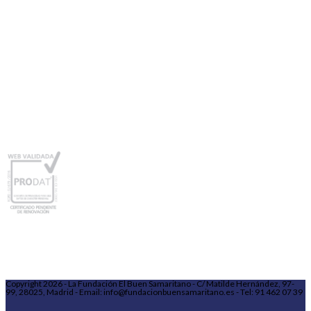
Copyright 2026 - La Fundación El Buen Samaritano - C/ Matilde Hernández, 97-
99, 28025, Madrid - Email: info@fundacionbuensamaritano.es - Tel: 91 462 07 39