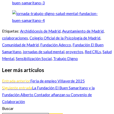
Etiquetas
:
Archidiócesis de Madrid
,
Ayuntamiento de Madrid
,
colaboraciones
,
Colegio Oficial de la Psicología de Madrid
,
Comunidad de Madrid
,
Fundación Adecco
,
Fundación El Buen
Samaritano
,
jornadas de salud mental
,
proyectos
,
Red CRLs
,
Salud
Mental
,
Sensibilización Social
,
Trabajo Digno
Leer más artículos
Entrada anterior
Feria de empleo Villaverde 2025
Siguiente entrada
La Fundación El Buen Samaritano y la
Fundación Alberto Contador afianzan su Convenio de
Colaboración
Buscar