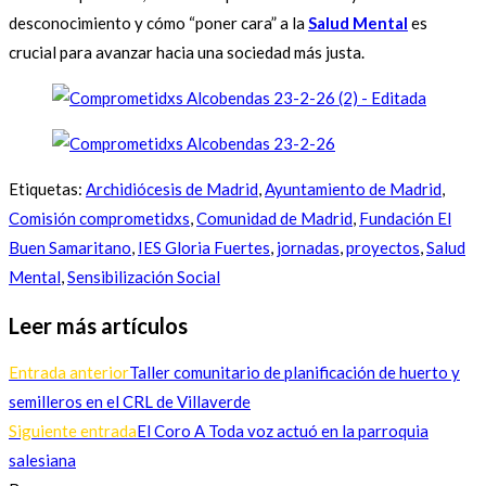
desconocimiento y cómo “poner cara” a la
Salud Mental
es
crucial para avanzar hacia una sociedad más justa.
Etiquetas
:
Archidiócesis de Madrid
,
Ayuntamiento de Madrid
,
Comisión comprometidxs
,
Comunidad de Madrid
,
Fundación El
Buen Samaritano
,
IES Gloria Fuertes
,
jornadas
,
proyectos
,
Salud
Mental
,
Sensibilización Social
Leer más artículos
Entrada anterior
Taller comunitario de planificación de huerto y
semilleros en el CRL de Villaverde
Siguiente entrada
El Coro A Toda voz actuó en la parroquia
salesiana