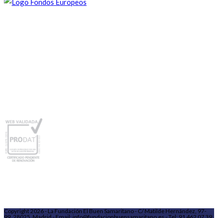
Copyright 2026 - La Fundación El Buen Samaritano - C/ Matilde Hernández, 97-
99, 28025, Madrid - Email: info@fundacionbuensamaritano.es - Tel: 91 462 07 39