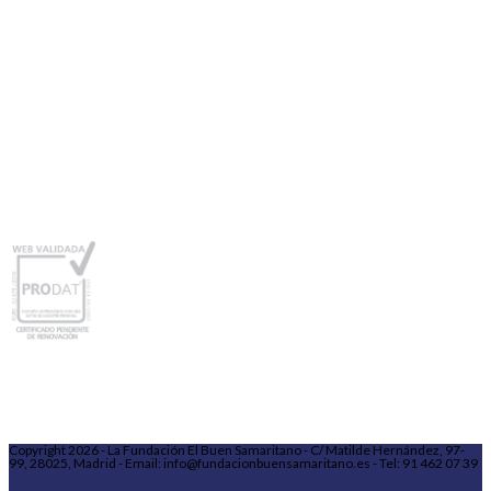
Copyright 2026 - La Fundación El Buen Samaritano - C/ Matilde Hernández, 97-
99, 28025, Madrid - Email: info@fundacionbuensamaritano.es - Tel: 91 462 07 39