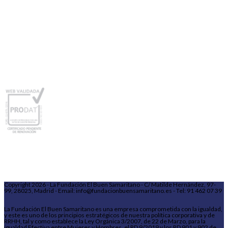
Copyright 2026 - La Fundación El Buen Samaritano - C/ Matilde Hernández, 97-
99, 28025, Madrid - Email: info@fundacionbuensamaritano.es - Tel: 91 462 07 39
La Fundación El Buen Samaritano es una empresa comprometida con la igualdad,
y este es uno de los principios estratégicos de nuestra política corporativa y de
RRHH, tal y como establece la Ley Orgánica 3/2007, de 22 de Marzo, para la
igualdad Efectiva entre Mujeres y Hombres, el RD 9/2019 y los RD 901 y 902 de