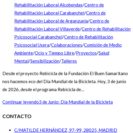
Rehabilitación Laboral Alcobendas
/
Centro de
Rehabilitación Laboral Carabanchel
/
Centro de
Rehabilitación Laboral de Arganzuela
/
Centro de
Rehabilitación Laboral Villaverde
/
Centro de Rehabilitación
Psicosocial Carabanchel
/
Centro de Rehabilitación
Psicosocial Usera
/
Colaboraciones
/
Comisión de Medio
Ambiente
/
Ocio y Tiempo Libre
/
Proyectos
/
Salud
Mental
/
Sensibilización
/
Talleres
Desde el proyecto Rebicicla de la Fundación El Buen Samaritano
nos hacemos eco del Día Mundial de la Bicicleta. Hoy, 3 de junio
de 2026, desde el programa Rebicicla de…
Continuar leyendo
3 de Junio: Día Mundial de la Bicicleta
CONTACTO
C/MATILDE HERNÁNDEZ, 97-99, 28025, MADRID