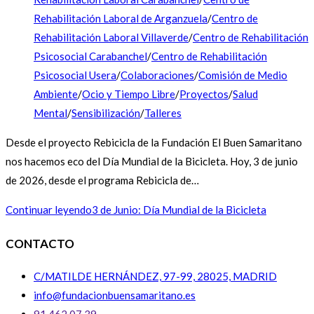
Rehabilitación Laboral de Arganzuela
/
Centro de
Rehabilitación Laboral Villaverde
/
Centro de Rehabilitación
Psicosocial Carabanchel
/
Centro de Rehabilitación
Psicosocial Usera
/
Colaboraciones
/
Comisión de Medio
Ambiente
/
Ocio y Tiempo Libre
/
Proyectos
/
Salud
Mental
/
Sensibilización
/
Talleres
Desde el proyecto Rebicicla de la Fundación El Buen Samaritano
nos hacemos eco del Día Mundial de la Bicicleta. Hoy, 3 de junio
de 2026, desde el programa Rebicicla de…
Continuar leyendo
3 de Junio: Día Mundial de la Bicicleta
CONTACTO
C/MATILDE HERNÁNDEZ, 97-99, 28025, MADRID
info@fundacionbuensamaritano.es