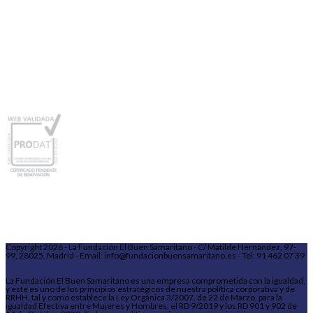
Copyright 2026 - La Fundación El Buen Samaritano - C/ Matilde Hernández, 97-
99, 28025, Madrid - Email: info@fundacionbuensamaritano.es - Tel: 91 462 07 39
La Fundación El Buen Samaritano es una empresa comprometida con la igualdad,
y este es uno de los principios estratégicos de nuestra política corporativa y de
RRHH, tal y como establece la Ley Orgánica 3/2007, de 22 de Marzo, para la
igualdad Efectiva entre Mujeres y Hombres, el RD 9/2019 y los RD 901 y 902 de