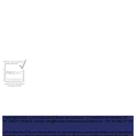
Copyright 2026 - La Fundación El Buen Samaritano - C/ Matilde Hernández, 97-
99, 28025, Madrid - Email: info@fundacionbuensamaritano.es - Tel: 91 462 07 39
La Fundación El Buen Samaritano es una empresa comprometida con la igualdad,
y este es uno de los principios estratégicos de nuestra política corporativa y de