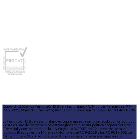
Copyright 2026 - La Fundación El Buen Samaritano - C/ Matilde Hernández, 97-
99, 28025, Madrid - Email: info@fundacionbuensamaritano.es - Tel: 91 462 07 39
La Fundación El Buen Samaritano es una empresa comprometida con la igualdad,
y este es uno de los principios estratégicos de nuestra política corporativa y de
RRHH, tal y como establece la Ley Orgánica 3/2007, de 22 de Marzo, para la
igualdad Efectiva entre Mujeres y Hombres, el RD 9/2019 y los RD 901 y 902 de
14 de Octubre 2020. Todas sus políticas se rigen por este principio en sus