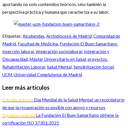
aportando no solo contenidos teóricos, sino también la
perspectiva práctica y humana que caracteriza a su labor..
Etiquetas
:
Alcobendas
,
Archidiócesis de Madrid
,
Comunidad de
Madrid
,
Facultad de Medicina
,
Fundación El Buen Samaritano
,
inserción laboral
,
integración sociolaboral
,
Integración y
Discapacidad
,
Máster Universitario en Salud
,
proyectos
,
Rehabilitación Laboral
,
Salud Mental
,
Sensibilización Social
,
UCM
,
Universidad Complutense de Madrid
Leer más artículos
Entrada anterior
Día Mundial de la Salud Mental: un recordatorio
de que la recuperación es posible con apoyo y recursos
Siguiente entrada
La Fundación El Buen Samaritano obtiene la
certificación ISO 37301:2021