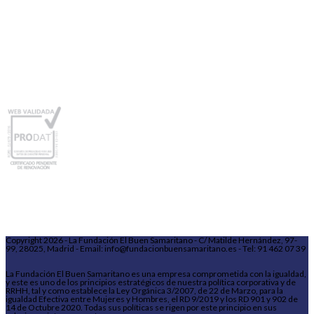
Copyright 2026 - La Fundación El Buen Samaritano - C/ Matilde Hernández, 97-
99, 28025, Madrid - Email: info@fundacionbuensamaritano.es - Tel: 91 462 07 39
La Fundación El Buen Samaritano es una empresa comprometida con la igualdad,
y este es uno de los principios estratégicos de nuestra política corporativa y de
RRHH, tal y como establece la Ley Orgánica 3/2007, de 22 de Marzo, para la
igualdad Efectiva entre Mujeres y Hombres, el RD 9/2019 y los RD 901 y 902 de
14 de Octubre 2020. Todas sus políticas se rigen por este principio en sus