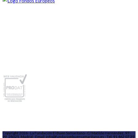
Copyright 2026 - La Fundación El Buen Samaritano - C/ Matilde Hernández, 97-
99, 28025, Madrid - Email: info@fundacionbuensamaritano.es - Tel: 91 462 07 39