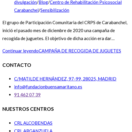
divulgación
/
Blog
/
Centro de Rehabilitación Psicosocial
Carabanchel
/
Sensibilización
El grupo de Participación Comunitaria del CRPS de Carabanchel,
inició el pasado mes de diciembre de 2020 una campaña de
recogida de juguetes. El objetivo de dicha acción era dar…
Continuar leyendo
CAMPAÑA DE RECOGIDA DE JUGUETES
CONTACTO
C/MATILDE HERNÁNDEZ, 97-99, 28025, MADRID
info@fundacionbuensamaritano.es
91 462 07 39
NUESTROS CENTROS
CRL ALCOBENDAS
CRL ARGANZUELA