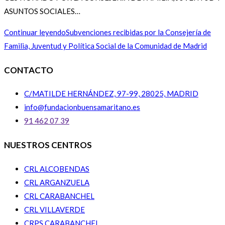
ASUNTOS SOCIALES…
Continuar leyendo
Subvenciones recibidas por la Consejería de
Familia, Juventud y Política Social de la Comunidad de Madrid
CONTACTO
C/MATILDE HERNÁNDEZ, 97-99, 28025, MADRID
info@fundacionbuensamaritano.es
91 462 07 39
NUESTROS CENTROS
CRL ALCOBENDAS
CRL ARGANZUELA
CRL CARABANCHEL
CRL VILLAVERDE
CRPS CARABANCHEL