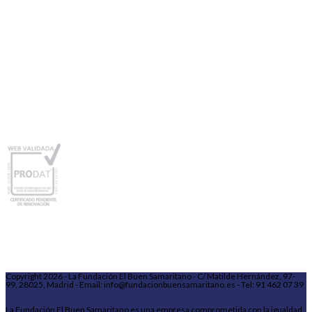
Copyright 2026 - La Fundación El Buen Samaritano - C/ Matilde Hernández, 97-
99, 28025, Madrid - Email: info@fundacionbuensamaritano.es - Tel: 91 462 07 39
La Fundación El Buen Samaritano es una empresa comprometida con la igualdad,