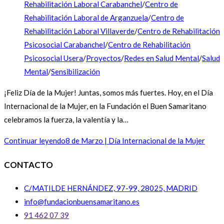
Rehabilitación Laboral Carabanchel
/
Centro de
Rehabilitación Laboral de Arganzuela
/
Centro de
Rehabilitación Laboral Villaverde
/
Centro de Rehabilitación
Psicosocial Carabanchel
/
Centro de Rehabilitación
Psicosocial Usera
/
Proyectos
/
Redes en Salud Mental
/
Salud
Mental
/
Sensibilización
¡Feliz Día de la Mujer! Juntas, somos más fuertes. Hoy, en el Día
Internacional de la Mujer, en la Fundación el Buen Samaritano
celebramos la fuerza, la valentía y la…
Continuar leyendo
8 de Marzo | Día Internacional de la Mujer
CONTACTO
C/MATILDE HERNÁNDEZ, 97-99, 28025, MADRID
info@fundacionbuensamaritano.es
91 462 07 39