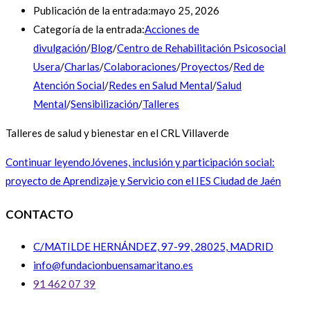
Publicación de la entrada:
mayo 25, 2026
Categoría de la entrada:
Acciones de
divulgación
/
Blog
/
Centro de Rehabilitación Psicosocial
Usera
/
Charlas
/
Colaboraciones
/
Proyectos
/
Red de
Atención Social
/
Redes en Salud Mental
/
Salud
Mental
/
Sensibilización
/
Talleres
Talleres de salud y bienestar en el CRL Villaverde
Continuar leyendo
Jóvenes, inclusión y participación social:
proyecto de Aprendizaje y Servicio con el IES Ciudad de Jaén
CONTACTO
C/MATILDE HERNÁNDEZ, 97-99, 28025, MADRID
info@fundacionbuensamaritano.es
91 462 07 39