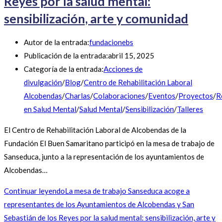
Reyes por la salud mental:
sensibilización, arte y comunidad
Autor de la entrada:
fundacionebs
Publicación de la entrada:
abril 15, 2025
Categoría de la entrada:
Acciones de
divulgación
/
Blog
/
Centro de Rehabilitación Laboral
Alcobendas
/
Charlas
/
Colaboraciones
/
Eventos
/
Proyectos
/
R
en Salud Mental
/
Salud Mental
/
Sensibilización
/
Talleres
El Centro de Rehabilitación Laboral de Alcobendas de la
Fundación El Buen Samaritano participó en la mesa de trabajo de
Sanseduca, junto a la representación de los ayuntamientos de
Alcobendas…
Continuar leyendo
La mesa de trabajo Sanseduca acoge a
representantes de los Ayuntamientos de Alcobendas y San
Sebastián de los Reyes por la salud mental: sensibilización, arte y