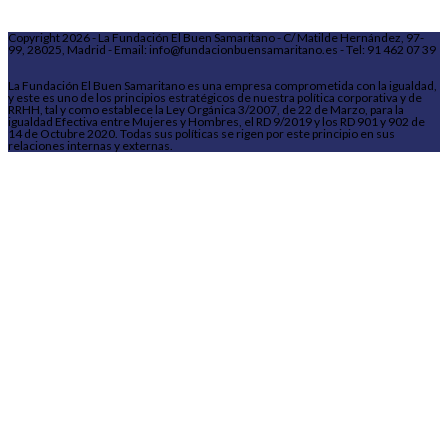
Copyright 2026 - La Fundación El Buen Samaritano - C/ Matilde Hernández, 97-
99, 28025, Madrid - Email: info@fundacionbuensamaritano.es - Tel: 91 462 07 39
La Fundación El Buen Samaritano es una empresa comprometida con la igualdad,
y este es uno de los principios estratégicos de nuestra política corporativa y de
RRHH, tal y como establece la Ley Orgánica 3/2007, de 22 de Marzo, para la
igualdad Efectiva entre Mujeres y Hombres, el RD 9/2019 y los RD 901 y 902 de
14 de Octubre 2020. Todas sus políticas se rigen por este principio en sus
relaciones internas y externas.