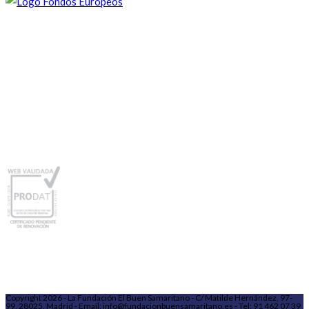
Copyright 2026 - La Fundación El Buen Samaritano - C/ Matilde Hernández, 97-
99, 28025, Madrid - Email: info@fundacionbuensamaritano.es - Tel: 91 462 07 39