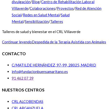
divulgación
/
Blog
/
Centro de Rehabilitación Laboral
Villaverde
/
Colaboraciones
/
Proyectos
/
Red de Atención
Social
/
Redes en Salud Mental
/
Salud
Mental
/
Sensibilización
/
Talleres
Talleres de salud y bienestar en el CRL Villaverde
Continuar leyendo
Despedida de la Terapia Asistida con Animales
CONTACTO
C/MATILDE HERNÁNDEZ, 97-99, 28025, MADRID
info@fundacionbuensamaritano.es
91 462 07 39
NUESTROS CENTROS
CRL ALCOBENDAS
CRL ARGANZUELA