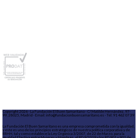
Copyright 2026 - La Fundación El Buen Samaritano - C/ Matilde Hernández, 97-
99, 28025, Madrid - Email: info@fundacionbuensamaritano.es - Tel: 91 462 07 39
La Fundación El Buen Samaritano es una empresa comprometida con la igualdad,
y este es uno de los principios estratégicos de nuestra política corporativa y de
RRHH, tal y como establece la Ley Orgánica 3/2007, de 22 de Marzo, para la
igualdad Efectiva entre Mujeres y Hombres, el RD 9/2019 y los RD 901 y 902 de