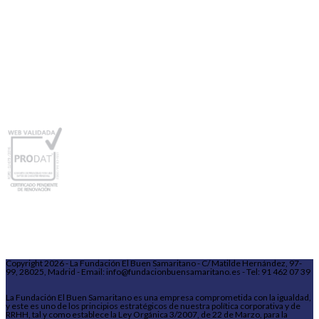
Copyright 2026 - La Fundación El Buen Samaritano - C/ Matilde Hernández, 97-
99, 28025, Madrid - Email: info@fundacionbuensamaritano.es - Tel: 91 462 07 39
La Fundación El Buen Samaritano es una empresa comprometida con la igualdad,
y este es uno de los principios estratégicos de nuestra política corporativa y de
RRHH, tal y como establece la Ley Orgánica 3/2007, de 22 de Marzo, para la